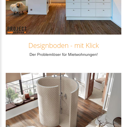
Weiterlesen...
Designboden
-
mit
Klick
Der Problemlöser für Mietwohnungen!
Weiterlesen...