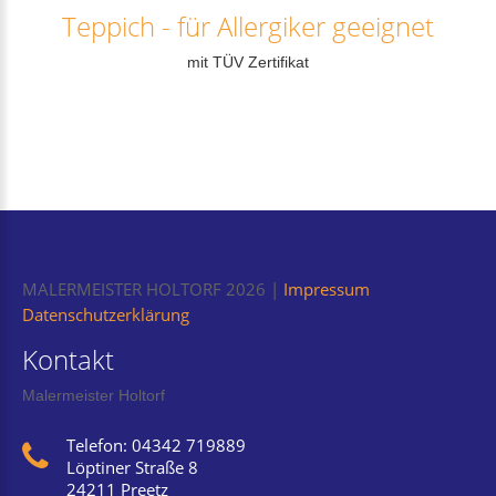
Teppich
-
für
Allergiker
geeignet
mit TÜV Zertifikat
MALERMEISTER HOLTORF
2026
Impressum
Datenschutzerklärung
Kontakt
Malermeister Holtorf
Telefon: 04342 719889
Löptiner Straße 8
24211 Preetz