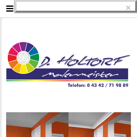
×
Zierprofile - nmc